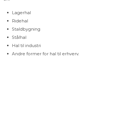
​Lagerhal
​Ridehal
​Staldbygning
​Stålhal
Hal til industri
​Andre former for hal til erhverv.