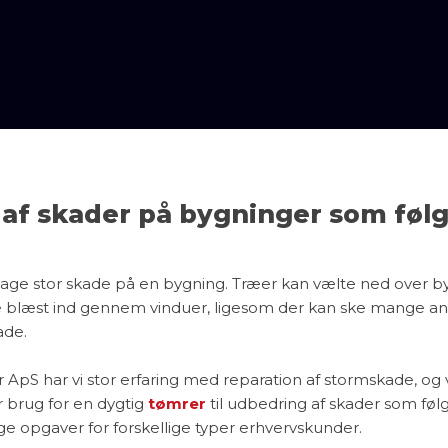
af skader på bygninger som følg
sage stor skade på en bygning. Træer kan vælte ned over b
e blæst ind gennem vinduer, ligesom der kan ske mange an
ade.
pS har vi stor erfaring med reparation af stormskade, og vi 
r brug for en dygtig
tømrer
til udbedring af skader som følg
e opgaver for forskellige typer erhvervskunder.