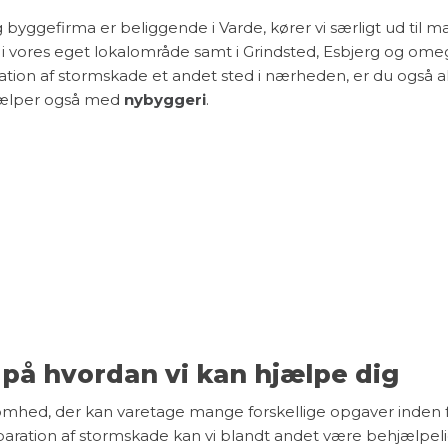
 byggefirma er beliggende i Varde, kører vi særligt ud til 
i vores eget lokalområde samt i Grindsted, Esbjerg og ome
ration af stormskade et andet sted i nærheden, er du også a
hjælper også med
nybyggeri
.
på hvordan vi kan hjælpe dig
rksomhed, der kan varetage mange forskellige opgaver inden f
paration af stormskade kan vi blandt andet være behjælpe