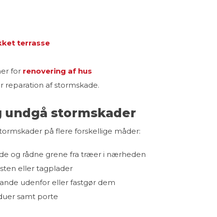
ket terrasse
mer for
renovering af hus
or reparation af stormskade.
g undgå stormskader
ormskader på flere forskellige måder:
ende og rådne grene fra træer i nærheden
gsten eller tagplader
stande udenfor eller fastgør dem
nduer samt porte