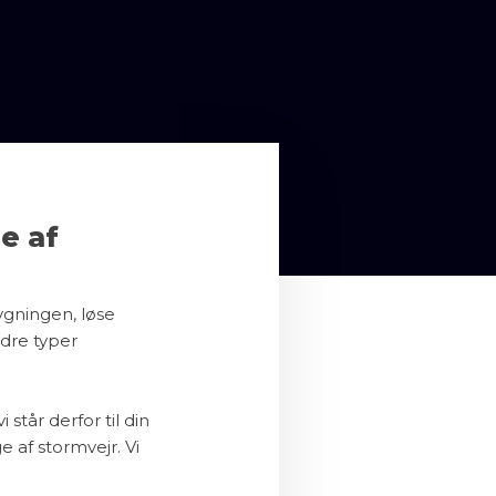
e af
ygningen, løse
dre typer
står derfor til din
e af stormvejr. Vi