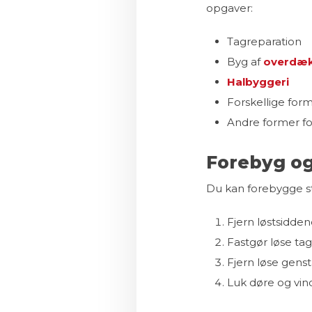
opgaver:
Tagreparation
​Byg af
overdæk
Halbyggeri
​Forskellige for
​Andre former f
Forebyg o
Du kan forebygge st
​Fjern løstsidd
​Fastgør løse ta
​Fjern løse gen
​Luk døre og vi