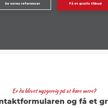
Se vores referencer
Få et gratis tilbud
Er du blevet nysgerrig på at høre mere?
taktformularen ​og få et gr