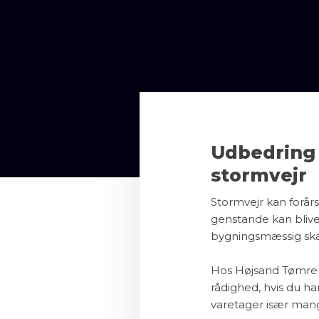
Udbedring 
stormvejr
Stormvejr kan forår
genstande kan bliv
bygningsmæssig sk
Hos Højsand Tømrer A
rådighed, hvis du ha
varetager især mang