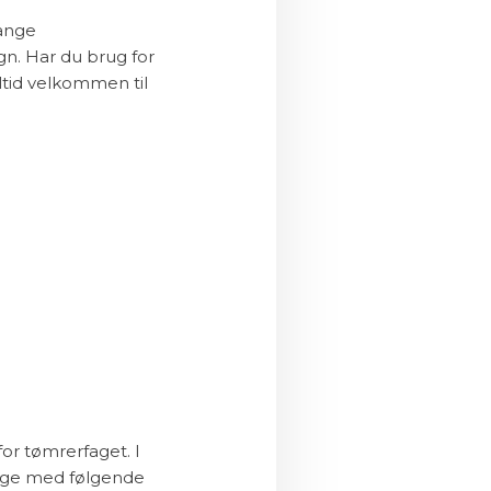
mange
gn. Har du brug for
ltid velkommen til
or tømrerfaget. I
lige med følgende