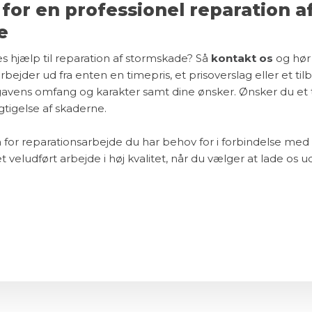
for en professionel reparation a
e
es hjælp til reparation af stormskade? Så
kontakt os
og hør
arbejder ud fra enten en timepris, et prisoverslag eller et ti
gavens omfang og karakter samt dine ønsker. Ønsker du et 
sigtigelse af skaderne.
 for reparationsarbejde du har behov for i forbindelse med
t veludført arbejde i høj kvalitet, når du vælger at lade os u