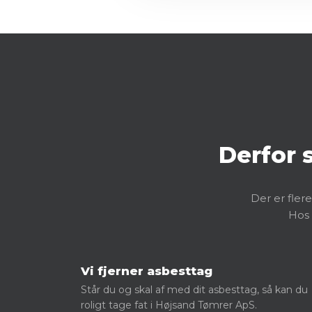
​Derfor
​Der er fler
Hos 
Vi fjerner asbesttag
Står du og skal af med dit asbesttag, så kan du
roligt tage fat i Højsand Tømrer ApS.