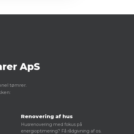
mrer ApS
ionel tømrer.
kken:
Renovering af hus
Husrenovering med fokus på
energioptimering? Få rådgivning af os.