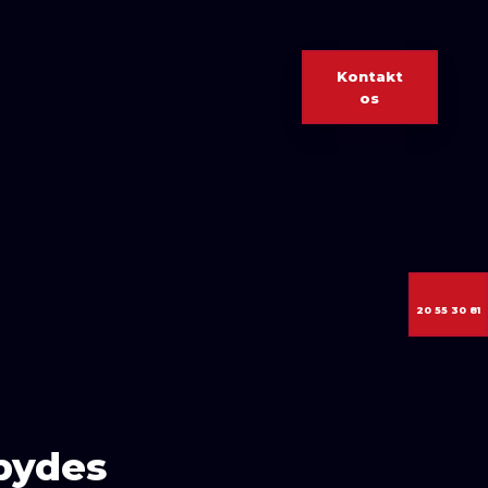
Kontakt
os​
20 55 30 81
lbydes