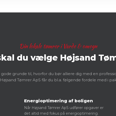
Din lokale tømrer i Varde & omegn
 skal du vælge Højsand Tø
e gode grunde til, hvorfor du bør alliere dig med en profess
Højsand Tømrer ApS får du bl.a. følgende fordele med i pa
Energioptimering af boligen
Når Højsand Tømrer ApS udfører opgaver er
det altid med fokus på energioptimering.